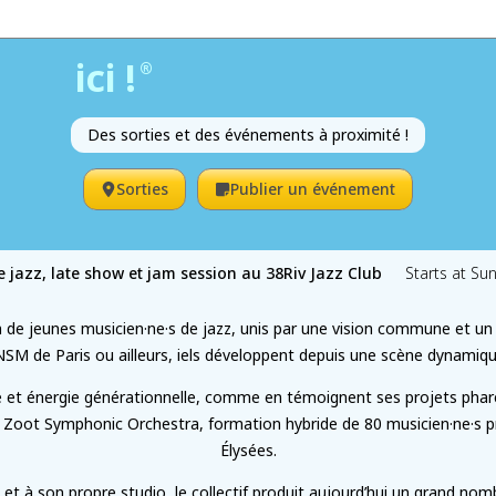
ici !
®
Des sorties et des événements à proximité !
Sorties
Publier un événement
ge jazz, late show et jam session au 38Riv Jazz Club
Starts at Su
lan de jeunes musicien·ne·s de jazz, unis par une vision commune et u
SM de Paris ou ailleurs, iels développent depuis une scène dynamiqu
ue et énergie générationnelle, comme en témoignent ses projets phar
e Zoot Symphonic Orchestra, formation hybride de 80 musicien·ne·s
Élysées.
et à son propre studio, le collectif produit aujourd’hui un grand nomb