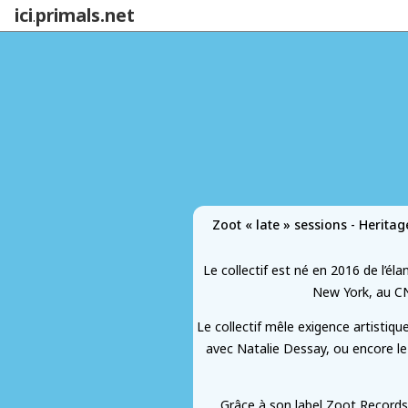
ici
primals.net
.
Zoot « late » sessions - Herita
Le collectif est né en 2016 de l’é
New York, au CN
Le collectif mêle exigence artistiq
avec Natalie Dessay, ou encore l
Grâce à son label Zoot Records 