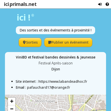
ici
primals.net
.
ici !
®
Des sorties et des événements à proximité !
Sorties
Publier un événement
ViniBD et festival bandes dessinées & Jeunesse
Festival Après-saison
Dijon
Site internet :
https://www.labandeadhoc.fr
Email :
pafauchard17@orange.fr
+
−