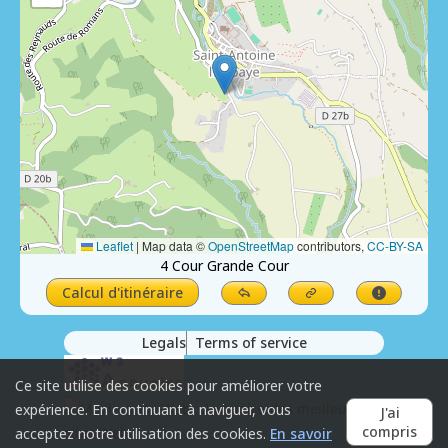
Leaflet
|
Map data ©
OpenStreetMap
contributors,
CC-BY-SA
4 Cour Grande Cour
Calcul d'itinéraire
Legals
Terms of service
Ce site utilise des cookies pour améliorer votre
expérience. En continuant à naviguer, vous
J'ai
compris
acceptez notre utilisation des cookies.
En savoir