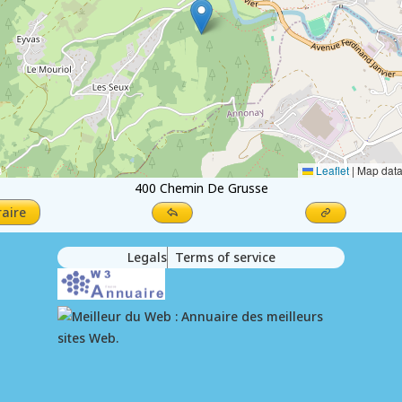
Leaflet
|
Map dat
400 Chemin De Grusse
raire
Legals
Terms of service