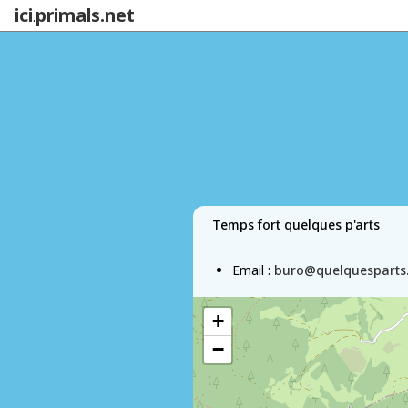
ici
primals.net
.
Temps fort quelques p'arts
Email :
buro@quelquesparts.
+
−