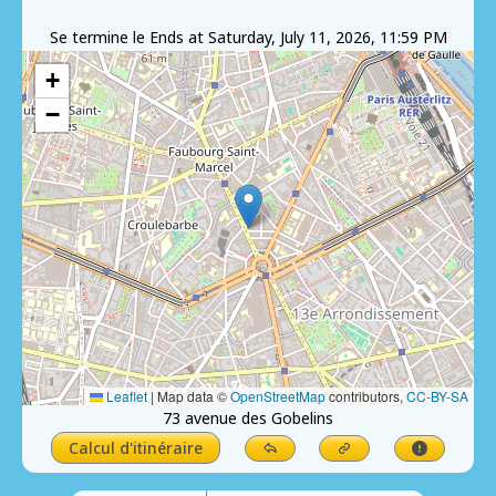
Se termine le
Ends at Saturday, July 11, 2026, 11:59 PM
+
−
Leaflet
|
Map data ©
OpenStreetMap
contributors,
CC-BY-SA
73 avenue des Gobelins
Calcul d'itinéraire