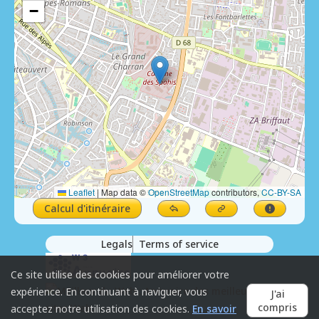
−
Leaflet
|
Map data ©
OpenStreetMap
contributors,
CC-BY-SA
Calcul d'itinéraire
Legals
Terms of service
Ce site utilise des cookies pour améliorer votre
expérience. En continuant à naviguer, vous
J'ai
compris
acceptez notre utilisation des cookies.
En savoir