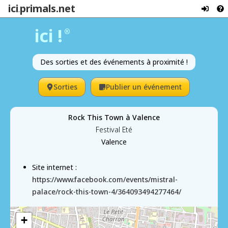
ici
primals.net
.
ici !
®
Des sorties et des événements à proximité !
Sorties
Publier un événement
Rock This Town à Valence
Festival Eté
Valence
Site internet :
https://www.facebook.com/events/mistral-
palace/rock-this-town-4/364093494277464/
+