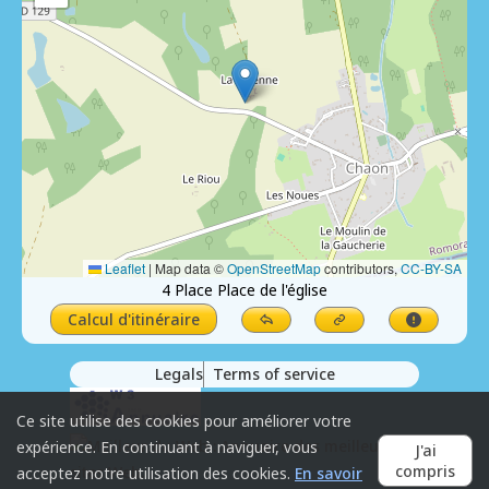
Leaflet
|
Map data ©
OpenStreetMap
contributors,
CC-BY-SA
4 Place Place de l'église
Calcul d'itinéraire
Legals
Terms of service
Ce site utilise des cookies pour améliorer votre
expérience. En continuant à naviguer, vous
J'ai
compris
acceptez notre utilisation des cookies.
En savoir