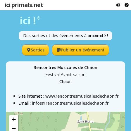
ici
primals.net
.
ici !
®
Des sorties et des événements à proximité !
Sorties
Publier un événement
Rencontres Musicales de Chaon
Festival Avant-saison
Chaon
Site internet :
www.rencontresmusicalesdechaon.fr
Email :
infos@rencontresmusicalesdechaon.fr
+
−