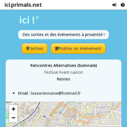
ici
primals.net
.
ici !
®
Des sorties et des événements à proximité !
Sorties
Publier un événement
Rencontres Alternatives (biennale)
Festival Avant-saison
Rennes
Email :
lassorennaise@hotmail.fr
+
−