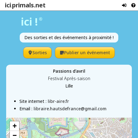
ici
primals.net
.
ici !
®
Des sorties et des événements à proximité !
Sorties
Publier un événement
Passions d'avril
Festival Après-saison
Lille
Site internet :
libr-aire.fr
Email :
libraire.hautsdefrance@gmail.com
+
−