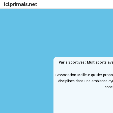
ici
primals.net
.
Paris Sportives : Multisports av
L’association Meilleur qu’Hier prop
disciplines dans une ambiance dyna
cohés