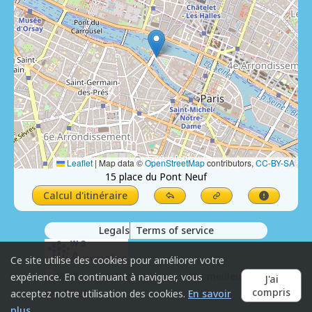
Leaflet
|
Map data ©
OpenStreetMap
contributors,
CC-BY-SA
15 place du Pont Neuf
Calcul d'itinéraire
Legals
Terms of service
Ce site utilise des cookies pour améliorer votre
expérience. En continuant à naviguer, vous
J'ai
compris
acceptez notre utilisation des cookies.
En savoir
plus
.