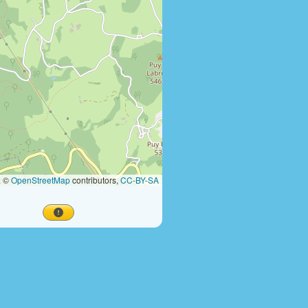
a ©
OpenStreetMap
contributors,
CC-BY-SA