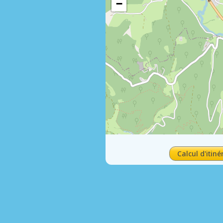
−
Calcul d'itiné