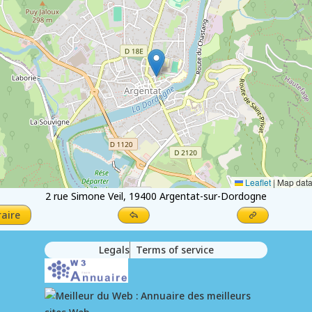
Leaflet
|
Map dat
2 rue Simone Veil, 19400 Argentat-sur-Dordogne
raire
Legals
Terms of service