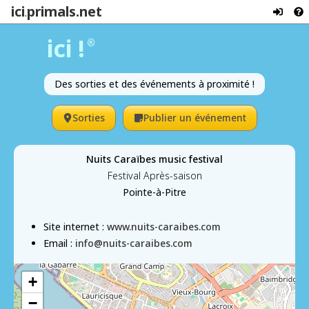
ici
primals.net
.
ici !
®
Des sorties et des événements à proximité !
Sorties
Publier un événement
Nuits Caraïbes music festival
Festival Après-saison
Pointe-à-Pitre
Site internet :
www.nuits-caraibes.com
Email :
info@nuits-caraibes.com
+
−