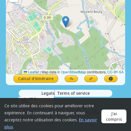
Leaflet
|
Map data ©
OpenStreetMap
contributors,
CC-BY-SA
Calcul d'itinéraire
Legals
Terms of service
Ce site utilise des cookies pour améliorer votre
expérience. En continuant à naviguer, vous
J'ai
compris
acceptez notre utilisation des cookies.
En savoir
plus
.