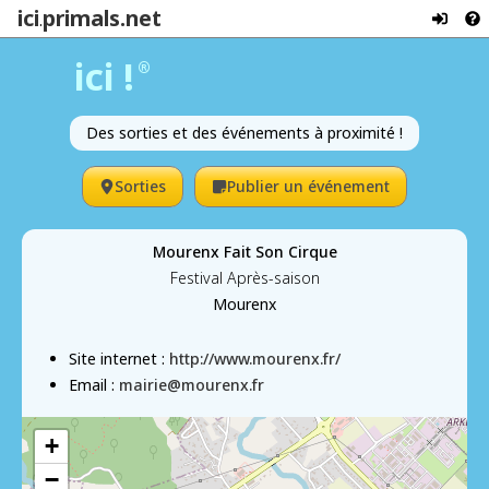
ici
primals.net
.
ici !
®
Des sorties et des événements à proximité !
Sorties
Publier un événement
Mourenx Fait Son Cirque
Festival Après-saison
Mourenx
Site internet :
http://www.mourenx.fr/
Email :
mairie@mourenx.fr
+
−