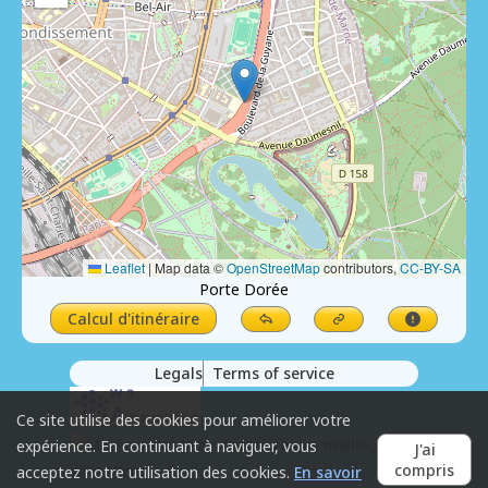
Leaflet
|
Map data ©
OpenStreetMap
contributors,
CC-BY-SA
Porte Dorée
Calcul d'itinéraire
Legals
Terms of service
Ce site utilise des cookies pour améliorer votre
expérience. En continuant à naviguer, vous
J'ai
compris
acceptez notre utilisation des cookies.
En savoir