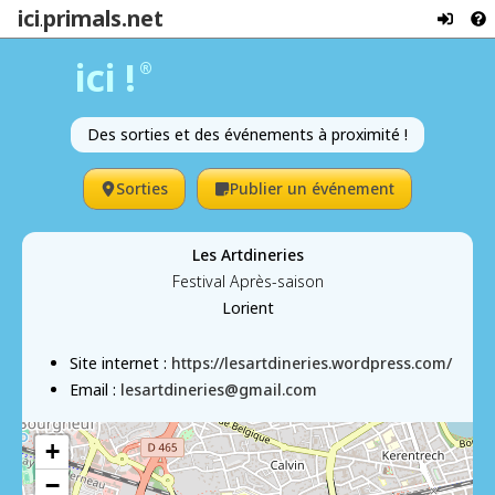
ici
primals.net
.
ici !
®
Des sorties et des événements à proximité !
Sorties
Publier un événement
Les Artdineries
Festival Après-saison
Lorient
Site internet :
https://lesartdineries.wordpress.com/
Email :
lesartdineries@gmail.com
+
−