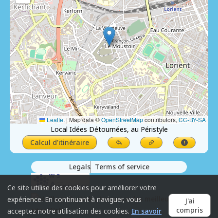
Leaflet
|
Map data ©
OpenStreetMap
contributors,
CC-BY-SA
Local Idées Détournées, au Péristyle
Calcul d'itinéraire
Legals
Terms of service
Ce site utilise des cookies pour améliorer votre
expérience. En continuant à naviguer, vous
J'ai
compris
acceptez notre utilisation des cookies.
En savoir