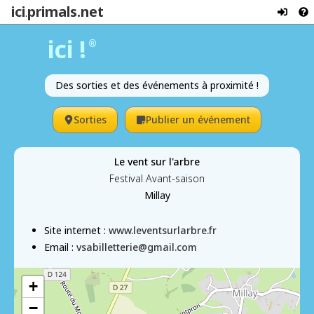
ici
primals.net
.
ici !
®
Des sorties et des événements à proximité !
Sorties
Publier un événement
Le vent sur l'arbre
Festival Avant-saison
Millay
Site internet :
www.leventsurlarbre.fr
Email :
vsabilletterie@gmail.com
+
−