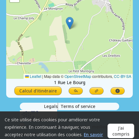
Leaflet
|
Map data ©
OpenStreetMap
contributors,
CC-BY-SA
1 Rue Le Bourg
Calcul d'itinéraire
Legals
Terms of service
Ce site utilise des cookies pour améliorer votre
expérience. En continuant à naviguer, vous
J'ai
compris
acceptez notre utilisation des cookies.
En savoir