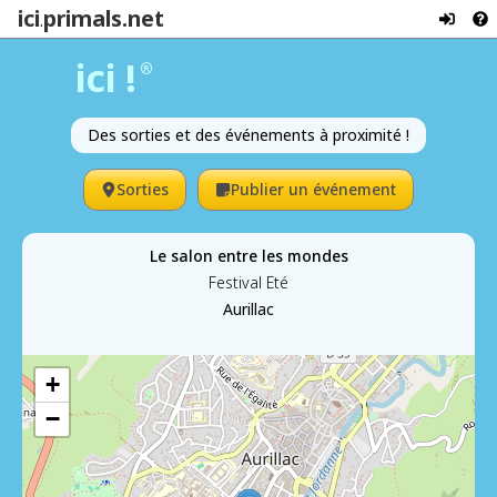
ici
primals.net
.
ici !
®
Des sorties et des événements à proximité !
Sorties
Publier un événement
Le salon entre les mondes
Festival Eté
Aurillac
+
−