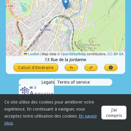
Leaflet
|
Map data ©
OpenStreetMap
contributors,
CC-BY-SA
13 Rue de la Jordanne
Calcul d'itinéraire
Legals
Terms of service
Ce site utilise des cookies pour améliorer votre
expérience. En continuant à naviguer, vous
J'ai
compris
acceptez notre utilisation des cookies.
En savoir
plus
.