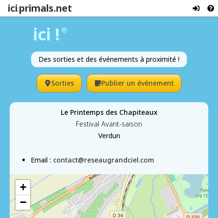
ici
primals.net
.
ici !
®
Des sorties et des événements à proximité !
Sorties
Publier un événement
Le Printemps des Chapiteaux
Festival Avant-saison
Verdun
Email :
contact@reseaugrandciel.com
+
−