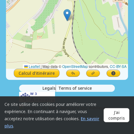
Leaflet
|
Map data ©
OpenStreetMap
contributors,
CC-BY-SA
Calcul d'itinéraire
Legals
Terms of service
Ce site utilise des cookies pour améliorer votre
expérience. En continuant à naviguer, vous
J'ai
compris
acceptez notre utilisation des cookies.
En savoir
plus
.