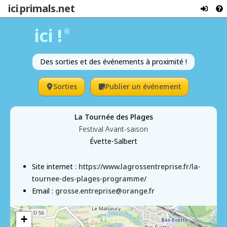
ici
primals.net
.
ici !
®
Des sorties et des événements à proximité !
Sorties
Publier un événement
La Tournée des Plages
Festival Avant-saison
Évette-Salbert
Site internet :
https://www.lagrossentreprise.fr/la-
tournee-des-plages-programme/
Email :
grosse.entreprise@orange.fr
+