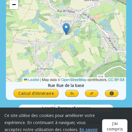
−
Leaflet
|
Map data ©
OpenStreetMap
contributors,
CC-BY-SA
Rue Rue de la base
Calcul d'itinéraire
Legals
Terms of service
Ce site utilise des cookies pour améliorer votre
expérience. En continuant à naviguer, vous
J'ai
compris
acceptez notre utilisation des cookies.
En savoir