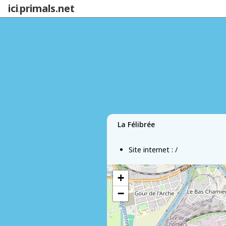
ici
primals.net
.
La Félibrée
Site internet :
/
+
−