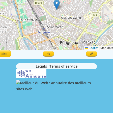
Leaflet
|
Map dat
raire
Legals
Terms of service