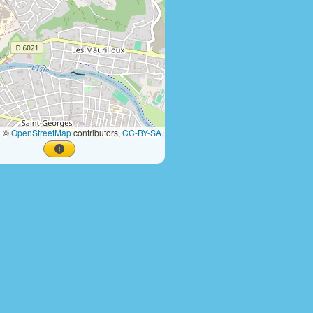
a ©
OpenStreetMap
contributors,
CC-BY-SA