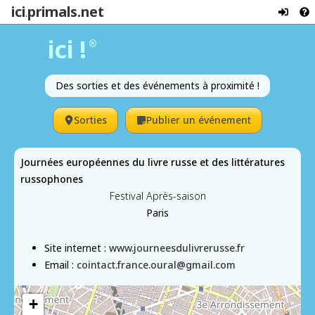
ici
primals.net
.
ici !
®
Des sorties et des événements à proximité !
Sorties
Publier un événement
Journées européennes du livre russe et des littératures
russophones
Festival Après-saison
Paris
Site internet :
www.journeesdulivrerusse.fr
Email :
cointact.france.oural@gmail.com
+