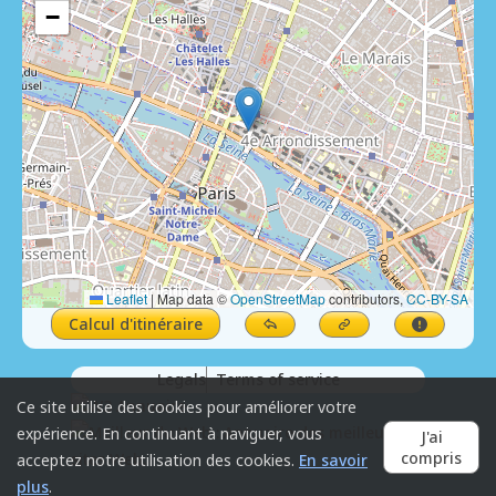
−
Leaflet
|
Map data ©
OpenStreetMap
contributors,
CC-BY-SA
Calcul d'itinéraire
Legals
Terms of service
Ce site utilise des cookies pour améliorer votre
expérience. En continuant à naviguer, vous
J'ai
compris
acceptez notre utilisation des cookies.
En savoir
plus
.