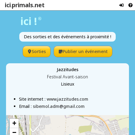
ici
primals.net
.
ici !
®
Des sorties et des événements à proximité !
Sorties
Publier un événement
Jazzitudes
Festival Avant-saison
Lisieux
Site internet :
www.jazzitudes.com
Email :
sibemol.adm@gmail.com
+
−