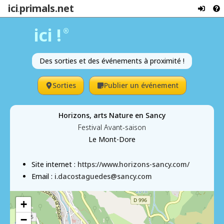
ici
primals.net
.
ici !
®
Des sorties et des événements à proximité !
Sorties
Publier un événement
Horizons, arts Nature en Sancy
Festival Avant-saison
Le Mont-Dore
Site internet :
https://www.horizons-sancy.com/
Email :
i.dacostaguedes@sancy.com
+
−