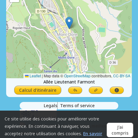
Leaflet
|
Map data ©
OpenStreetMap
contributors,
CC-BY-SA
Allée Lieutenant Farmont
Calcul d'itinéraire
Legals
Terms of service
Ce site utilise des cookies pour améliorer votre
expérience. En continuant à naviguer, vous
J'ai
compris
acceptez notre utilisation des cookies.
En savoir