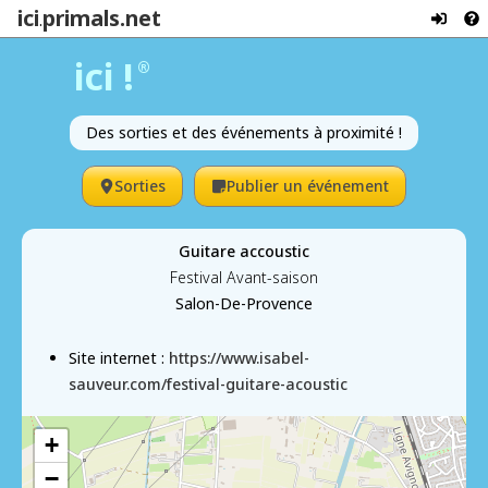
ici
primals.net
.
ici !
®
Des sorties et des événements à proximité !
Sorties
Publier un événement
Guitare accoustic
Festival Avant-saison
Salon-De-Provence
Site internet :
https://www.isabel-
sauveur.com/festival-guitare-acoustic
+
−