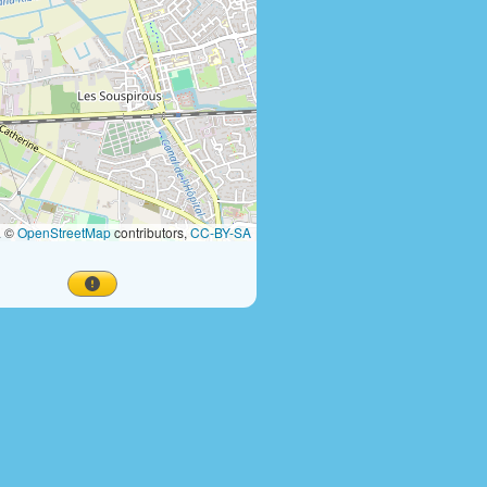
a ©
OpenStreetMap
contributors,
CC-BY-SA