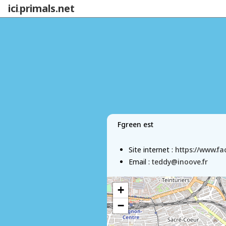
ici
primals.net
.
Fgreen est
Site internet :
https://www.f
Email :
teddy@inoove.fr
+
−