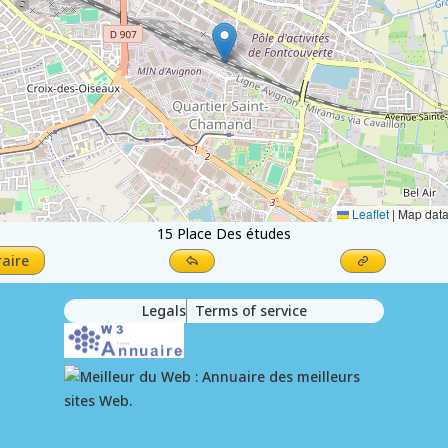
Leaflet
|
Map dat
15 Place Des études
raire
Legals
Terms of service