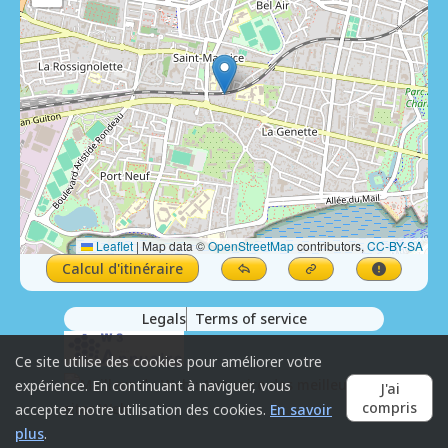
Leaflet
|
Map data ©
OpenStreetMap
contributors,
CC-BY-SA
Calcul d'itinéraire
Legals
Terms of service
Ce site utilise des cookies pour améliorer votre
expérience. En continuant à naviguer, vous
J'ai
compris
acceptez notre utilisation des cookies.
En savoir
plus
.