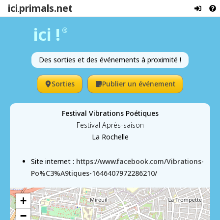
ici
primals.net
.
ici !
®
Des sorties et des événements à proximité !
Sorties
Publier un événement
Festival Vibrations Poétiques
Festival Après-saison
La Rochelle
Site internet :
https://www.facebook.com/Vibrations-
Po%C3%A9tiques-1646407972286210/
+
−