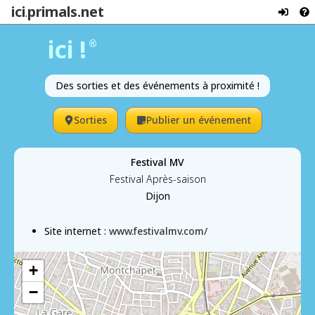
ici
primals.net
.
ici !
®
Des sorties et des événements à proximité !
Sorties
Publier un événement
Festival MV
Festival Après-saison
Dijon
Site internet :
www.festivalmv.com/
+
−