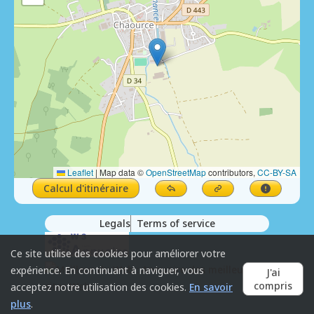
Leaflet
|
Map data ©
OpenStreetMap
contributors,
CC-BY-SA
Calcul d'itinéraire
Legals
Terms of service
Ce site utilise des cookies pour améliorer votre
expérience. En continuant à naviguer, vous
J'ai
compris
acceptez notre utilisation des cookies.
En savoir
plus
.