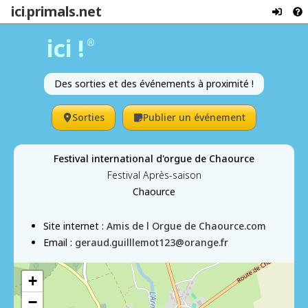
ici
primals.net
.
ici !
®
Des sorties et des événements à proximité !
Sorties
Publier un événement
Festival international d'orgue de Chaource
Festival Après-saison
Chaource
Site internet :
Amis de l Orgue de Chaource.com
Email :
geraud.guilllemot123@orange.fr
+
−