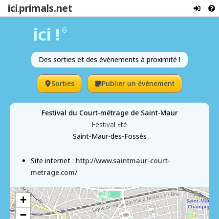
ici
primals.net
.
ici !
®
Des sorties et des événements à proximité !
Sorties
Publier un événement
Festival du Court-métrage de Saint-Maur
Festival Eté
Saint-Maur-des-Fossés
Site internet :
http://www.saintmaur-court-
metrage.com/
+
−