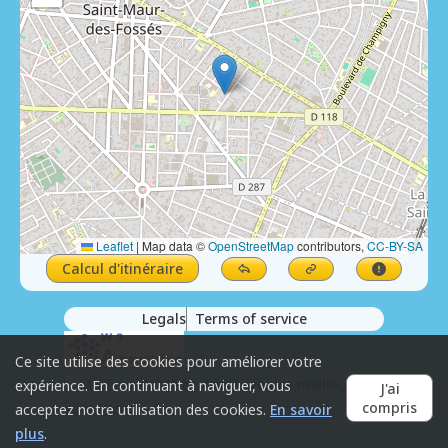
Leaflet
|
Map data ©
OpenStreetMap
contributors,
CC-BY-SA
Calcul d'itinéraire
Legals
Terms of service
Ce site utilise des cookies pour améliorer votre
expérience. En continuant à naviguer, vous
J'ai
compris
acceptez notre utilisation des cookies.
En savoir
plus
.