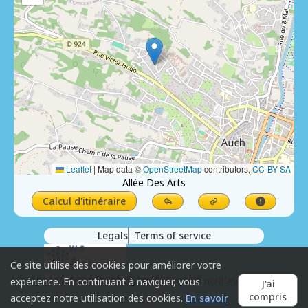
Leaflet
|
Map data ©
OpenStreetMap
contributors,
CC-BY-SA
Allée Des Arts
Calcul d'itinéraire
Legals
Terms of service
Ce site utilise des cookies pour améliorer votre
expérience. En continuant à naviguer, vous
J'ai
compris
acceptez notre utilisation des cookies.
En savoir