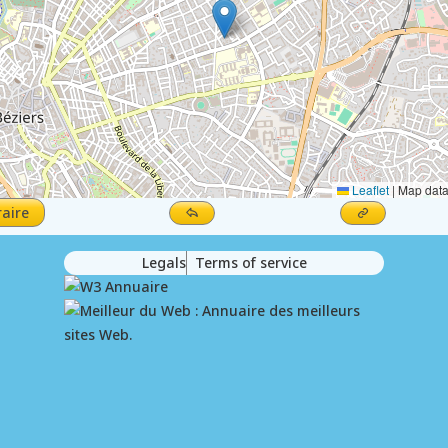
Leaflet
|
Map dat
raire
Legals
Terms of service