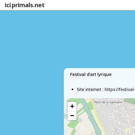
ici
primals.net
.
Festival d'art lyrique
Site internet :
https://festiva
+
−