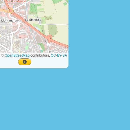
a ©
OpenStreetMap
contributors,
CC-BY-SA