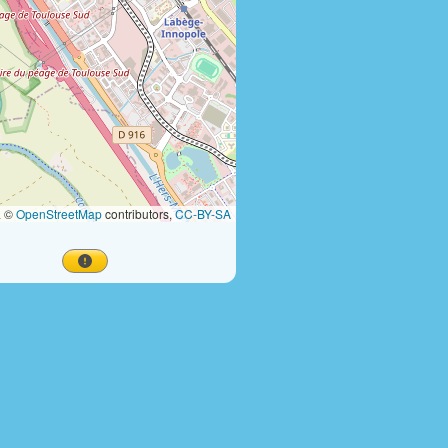
a ©
OpenStreetMap
contributors,
CC-BY-SA