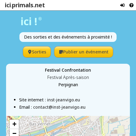
ici
primals.net
.
ici !
®
Des sorties et des événements à proximité !
Sorties
Publier un événement
Festival Confrontation
Festival Après-saison
Perpignan
Site internet :
inst-jeanvigo.eu
Email :
contact@inst-jeanvigo.eu
+
−