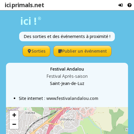
ici
primals.net
.
ici !
®
Des sorties et des événements à proximité !
Sorties
Publier un événement
Festival Andalou
Festival Après-saison
Saint-Jean-de-Luz
Site internet :
www.festivalandalou.com
+
−