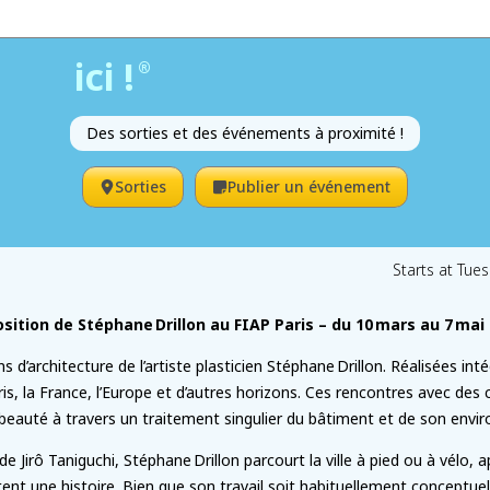
ici !
®
Des sorties et des événements à proximité !
Sorties
Publier un événement
Starts at Tue
sition de Stéphane Drillon au FIAP Paris – du 10 mars au 7 mai
s d’architecture de l’artiste plasticien Stéphane Drillon. Réalisées i
s, la France, l’Europe et d’autres horizons. Ces rencontres avec des
a beauté à travers un traitement singulier du bâtiment et de son envi
e Jirô Taniguchi, Stéphane Drillon parcourt la ville à pied ou à vélo, 
nt une histoire. Bien que son travail soit habituellement conceptuel e