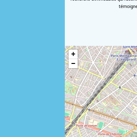
témoigne
+
−