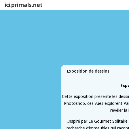
ici
primals.net
.
Exposition de dessins
Expo
Cette exposition présente les dessin
Photoshop, ces vues explorent Pari
révéler l
Inspiré par Le Gourmet Solitaire d
recherche d’immeubles qui raconte