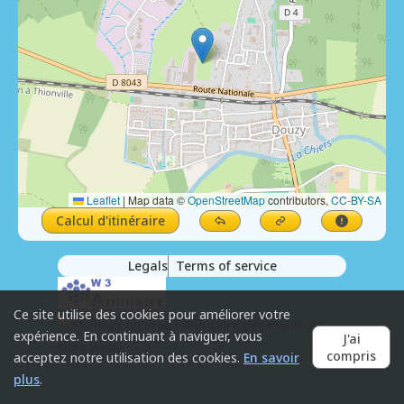
Leaflet
|
Map data ©
OpenStreetMap
contributors,
CC-BY-SA
Calcul d'itinéraire
Legals
Terms of service
Ce site utilise des cookies pour améliorer votre
expérience. En continuant à naviguer, vous
J'ai
compris
acceptez notre utilisation des cookies.
En savoir
plus
.