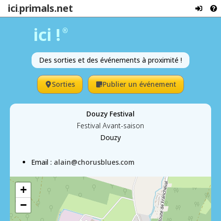
ici
primals.net
.
ici !
®
Des sorties et des événements à proximité !
Sorties
Publier un événement
Douzy Festival
Festival Avant-saison
Douzy
Email :
alain@chorusblues.com
+
−