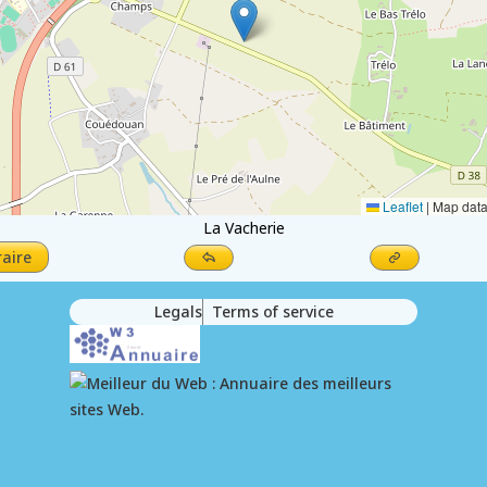
Leaflet
|
Map dat
La Vacherie
raire
Legals
Terms of service