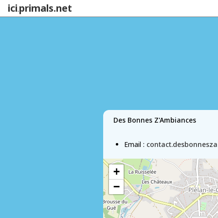
ici
primals.net
.
Des Bonnes Z'Ambiances
Email :
contact.desbonnesz
+
−