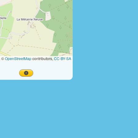
a ©
OpenStreetMap
contributors,
CC-BY-SA