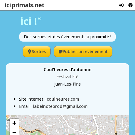
ici
primals.net
.
ici !
®
Des sorties et des événements à proximité !
Sorties
Publier un événement
Coul'heures d'automne
Festival Eté
Juan-Les-Pins
Site internet :
coulheures.com
Email :
labelnoteprod@gmail.com
+
−