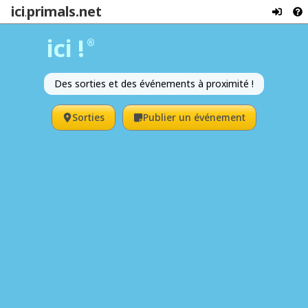
ici
primals.net
.
ici !
®
Des sorties et des événements à proximité !
Sorties
Publier un événement