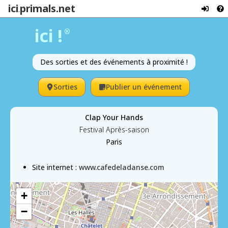
ici
primals.net
.
ici !
®
Des sorties et des événements à proximité !
Sorties
Publier un événement
Clap Your Hands
Festival Après-saison
Paris
Site internet :
www.cafedeladanse.com
+
−