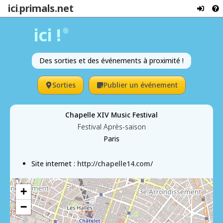
ici
primals.net
.
ici !
®
Des sorties et des événements à proximité !
Sorties
Publier un événement
Chapelle XIV Music Festival
Festival Après-saison
Paris
Site internet :
http://chapelle14.com/
+
−