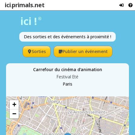
ici
primals.net
.
ici !
®
Des sorties et des événements à proximité !
Sorties
Publier un événement
Carrefour du cinéma d'animation
Festival Eté
Paris
+
−