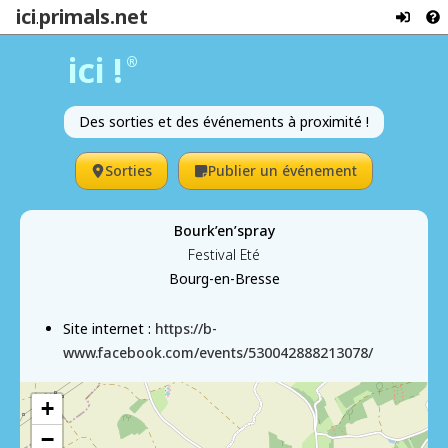
ici
primals.net
.
ici !
®
Des sorties et des événements à proximité !
Sorties
Publier un événement
Bourk’en’spray
Festival Eté
Bourg-en-Bresse
Site internet :
https://b-
www.facebook.com/events/530042888213078/
+
−