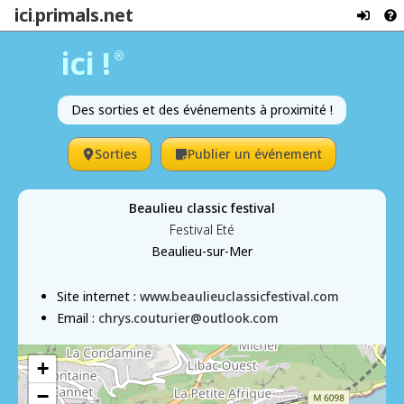
ici
primals.net
.
ici !
®
Des sorties et des événements à proximité !
Sorties
Publier un événement
Beaulieu classic festival
Festival Eté
Beaulieu-sur-Mer
Site internet :
www.beaulieuclassicfestival.com
Email :
chrys.couturier@outlook.com
+
−