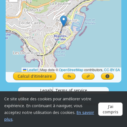
Leaflet
|
Map data ©
OpenStreetMap
contributors,
CC-BY-SA
Calcul d'itinéraire
Legals
Terms of service
Ce site utilise des cookies pour améliorer votre
expérience. En continuant à naviguer, vous
J'ai
compris
acceptez notre utilisation des cookies.
En savoir
plus
.