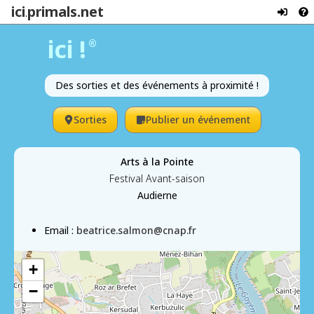
ici
primals.net
.
ici !
®
Des sorties et des événements à proximité !
Sorties
Publier un événement
Arts à la Pointe
Festival Avant-saison
Audierne
Email :
beatrice.salmon@cnap.fr
+
−