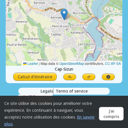
Leaflet
|
Map data ©
OpenStreetMap
contributors,
CC-BY-SA
Cap-Sizun
Calcul d'itinéraire
Legals
Terms of service
Ce site utilise des cookies pour améliorer votre
expérience. En continuant à naviguer, vous
J'ai
compris
acceptez notre utilisation des cookies.
En savoir
plus
.