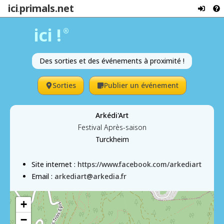
ici
primals.net
.
ici !
®
Des sorties et des événements à proximité !
Sorties
Publier un événement
Arkédi'Art
Festival Après-saison
Turckheim
Site internet :
https://www.facebook.com/arkediart
Email :
arkediart@arkedia.fr
+
−