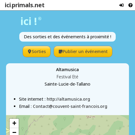
ici
primals.net
.
ici !
®
Des sorties et des événements à proximité !
Sorties
Publier un événement
Altamusica
Festival Eté
Sainte-Lucie-de-Tallano
Site internet :
http://altamusica.org
Email :
Contact@couvent-saint-francois.org
+
−