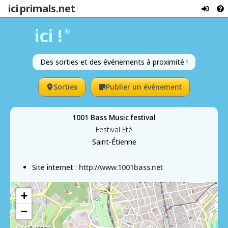
ici
primals.net
.
ici !
®
Des sorties et des événements à proximité !
Sorties
Publier un événement
1001 Bass Music festival
Festival Eté
Saint-Étienne
Site internet :
http://www.1001bass.net
+
−